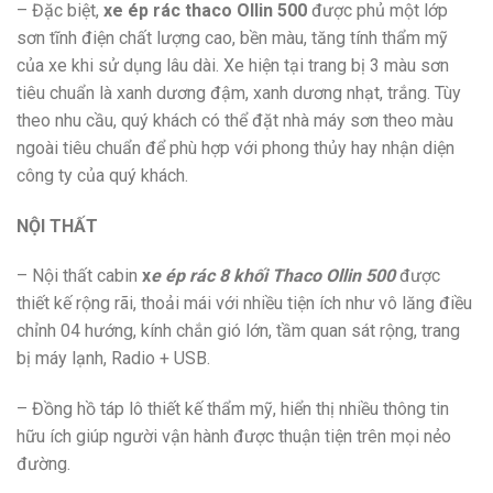
– Đặc biệt,
xe ép rác thaco Ollin 500
được phủ một lớp
sơn tĩnh điện chất lượng cao, bền màu, tăng tính thẩm mỹ
của xe khi sử dụng lâu dài. Xe hiện tại trang bị 3 màu sơn
tiêu chuẩn là xanh dương đậm, xanh dương nhạt, trắng. Tùy
theo nhu cầu, quý khách có thể đặt nhà máy sơn theo màu
ngoài tiêu chuẩn để phù hợp với phong thủy hay nhận diện
công ty của quý khách.
NỘI THẤT
– Nội thất cabin
x
e ép rác 8 khối Thaco Ollin 500
được
thiết kế rộng rãi, thoải mái với nhiều tiện ích như vô lăng điều
chỉnh 04 hướng, kính chắn gió lớn, tầm quan sát rộng, trang
bị máy lạnh, Radio + USB.
– Đồng hồ táp lô thiết kế thẩm mỹ, hiển thị nhiều thông tin
hữu ích giúp người vận hành được thuận tiện trên mọi nẻo
đường.