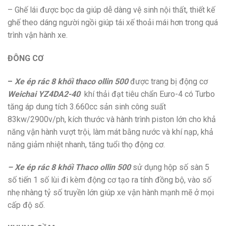
– Ghế lái được bọc da giúp dễ dàng vệ sinh nội thất, thiết kế
ghế theo dáng người ngồi giúp tái xế thoải mái hơn trong quá
trình vận hành xe.
ĐÔNG CƠ
–
Xe ép rác 8 khối thaco ollin 500
được trang bị động cơ
Weichai YZ4DA2-40
khí thải đạt tiêu chẩn Euro-4 có Turbo
tăng áp dung tích 3.660cc sản sinh công suất
83kw/2900v/ph, kích thước và hành trình piston lớn cho khả
năng vận hành vượt trội, làm mát bằng nước và khí nạp, khả
năng giảm nhiệt nhanh, tăng tuổi thọ động cơ.
– Xe ép rác 8 khối Thaco ollin 500
sử dụng hộp số sàn 5
số tiến 1 số lùi đi kèm động cơ tạo ra tính đồng bộ, vào số
nhẹ nhàng tỷ số truyền lớn giúp xe vận hành mạnh mẽ ở mọi
cấp độ số.