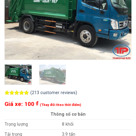
(
213
customer reviews)
Rated
213
5.00
Giá xe:
100
₫
out of 5
(Thay đổi theo thời điểm)
based on
Thông số cơ bản
customer
ratings
Trọng lượng
8 khối
Tải trọng
3.9 tấn