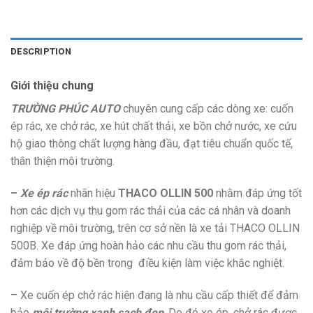
DESCRIPTION
Giới thiệu chung
TRƯỜNG PHÚC AUTO
chuyên cung cấp các dòng xe: cuốn
ép rác, xe chở rác, xe hút chất thải, xe bồn chở nước, xe cứu
hộ giao thông chất lượng hàng đầu, đạt tiêu chuẩn quốc tế,
thân thiện môi trường.
–
Xe ép rác
nhãn hiệu
THACO OLLIN 500
nhằm đáp ứng tốt
hơn các dịch vụ thu gom rác thải của các cá nhân và doanh
nghiệp về môi trường, trên cơ sở nền là xe tải THACO OLLIN
500B. Xe đáp ứng hoàn hảo các nhu cầu thu gom rác thải,
đảm bảo về độ bền trong điều kiện làm việc khắc nghiệt.
– Xe cuốn ép chở rác hiện đang là nhu cầu cấp thiết để đảm
bảo
môi trường xanh sạch đẹp
. Do đó xe ép, chở rác được