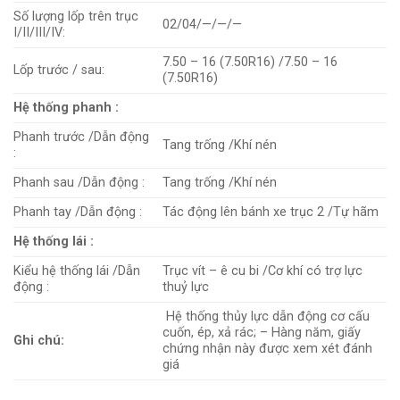
Số lượng lốp trên trục
02/04/—/—/—
I/II/III/IV:
7.50 – 16 (7.50R16) /7.50 – 16
Lốp trước / sau:
(7.50R16)
Hệ thống phanh :
Phanh trước /Dẫn động
Tang trống /Khí nén
:
Phanh sau /Dẫn động :
Tang trống /Khí nén
Phanh tay /Dẫn động :
Tác động lên bánh xe trục 2 /Tự hãm
Hệ thống lái :
Kiểu hệ thống lái /Dẫn
Trục vít – ê cu bi /Cơ khí có trợ lực
động :
thuỷ lực
Hệ thống thủy lực dẫn động cơ cấu
cuốn, ép, xả rác; – Hàng năm, giấy
Ghi chú:
chứng nhận này được xem xét đánh
giá