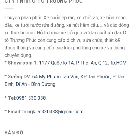
CTY TNHH Ô TÔ TRƯỜNG PHÚC
Chuyên phân phối: Xe cuốn ép rác, xe chở rác, xe bồn xăng
dầu, xe tưới nước rửa đường, xe hút hầm cầu, ... và các dòng
xe thương mại. Hỗ trợ mua xe trả góp với lãi suất ưu đãi. Ô
tô Trường Phúc còn cung cấp dịch vụ sửa chữa, thiết kế,
đóng thùng và cung cấp các loại phụ tùng cho xe và thùng
chuyên dụng.
*
Showroom 1:
1177 Quốc lộ 1A, P. Thới An, Q.12, Tp.HCM
*
Xưởng DV:
64 Mỹ Phước Tân Vạn, KP Tân Phước, P. Tân
Bình, Dĩ An - Bình Dương
*
Tel:
0981 330 338
*
Email:
trungkien330338@gmail.com
BẢN ĐỒ