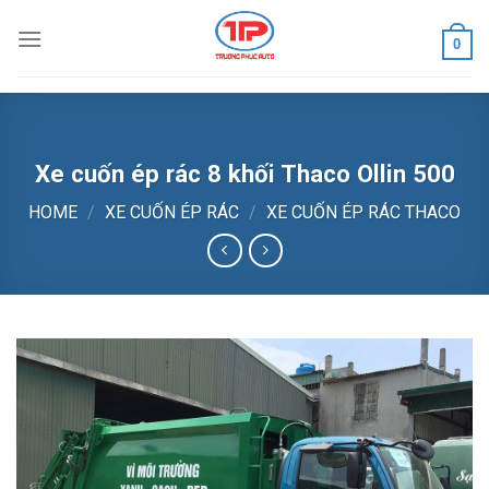
Skip
to
0
content
Xe cuốn ép rác 8 khối Thaco Ollin 500
HOME
/
XE CUỐN ÉP RÁC
/
XE CUỐN ÉP RÁC THACO