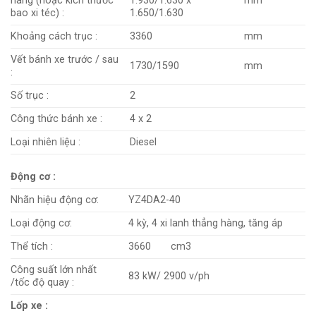
hàng (hoặc kích thước
1.930/1.630 x
mm
bao xi téc) :
1.650/1.630
Khoảng cách trục :
3360
mm
Vết bánh xe trước / sau
1730/1590
mm
:
Số trục :
2
Công thức bánh xe :
4 x 2
Loại nhiên liệu :
Diesel
Động cơ :
Nhãn hiệu động cơ:
YZ4DA2-40
Loại động cơ:
4 kỳ, 4 xi lanh thẳng hàng, tăng áp
Thể tích :
3660 cm3
Công suất lớn nhất
83 kW/ 2900 v/ph
/tốc độ quay :
Lốp xe :