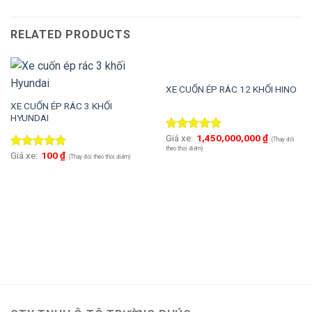
RELATED PRODUCTS
XE CUỐN ÉP RÁC 12 KHỐI HINO
XE CUỐN ÉP RÁC 3 KHỐI
HYUNDAI
Giá xe:
1,450,000,000
₫
Rated
5.00
(Thay đổi
out of 5
theo thời điểm)
Giá xe:
100
₫
Rated
5.00
(Thay đổi theo thời điểm)
out of 5